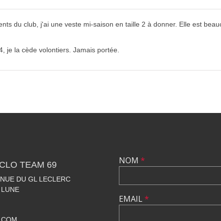
 du club, j'ai une veste mi-saison en taille 2 à donner. Elle est beau
 4, je la cède volontiers. Jamais portée.
NOM
*
CLO TEAM 69
VENUE DU GL LECLERC
 LUNE
EMAIL
*
.COM