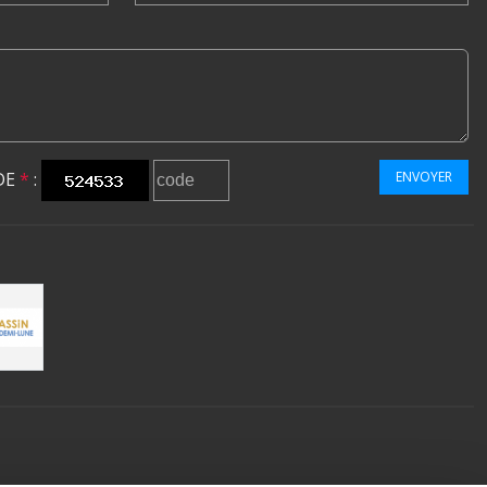
DE
*
:
ENVOYER