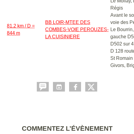
Le Mollay,
Régis
Avant le s
BB LOIR-MTEE DES
voie des P
81.2 km / D =
COMBES-VOIE PEROUZES-
Le Bourrin,
844 m
LA CUISINIERE
gauche D5
D502 sur 4 
D 128 route
St Romain 
Givors, Bri
COMMENTEZ L’ÉVÈNEMENT