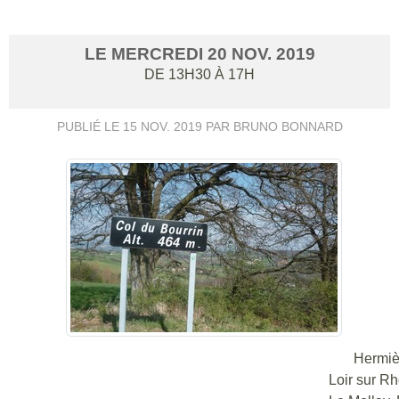
LE
MERCREDI
20
NOV.
2019
DE 13H30 À 17H
PUBLIÉ LE
15 NOV. 2019
PAR BRUNO BONNARD
Hermières
Loir sur R