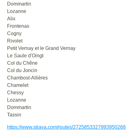
Dommartin
Lozanne
Alix
Frontenas
Cogny
Rivolet
Petit Vernay et le Grand Vernay
Le Saule d'Oingt
Col du Chêne
Col du Joncin
Chambost-Allières
Chamelet
Chessy
Lozanne
Dommartin
Tassin
https://www.strava.com/routes/2725853327993950268