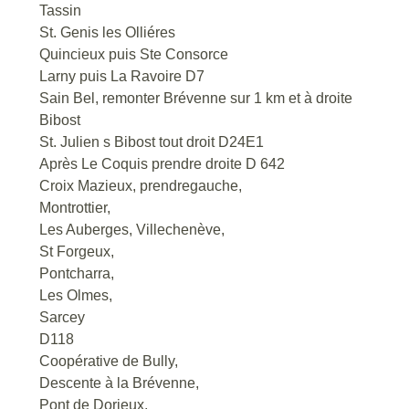
Tassin
St. Genis les Olliéres
Quincieux puis Ste Consorce
Larny puis La Ravoire D7
Sain Bel, remonter Brévenne sur 1 km et à droite
Bibost
St. Julien s Bibost tout droit D24E1
Après Le Coquis prendre droite D 642
Croix Mazieux, prendregauche,
Montrottier,
Les Auberges, Villechenève,
St Forgeux,
Pontcharra,
Les Olmes,
Sarcey
D118
Coopérative de Bully,
Descente à la Brévenne,
Pont de Dorieux,