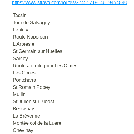
https://www.strava.com/routes/2745571914619454840
Tassin
Tour de Salvagny
Lentilly
Route Napoleon
L'Arbresle
St Germain sur Nuelles
Sarcey
Route à droite pour Les Olmes
Les Olmes
Pontcharra
St Romain Popey
Mullin
St Julien sur Bibost
Bessenay
La Brévenne
Montée col de la Luère
Chevinay