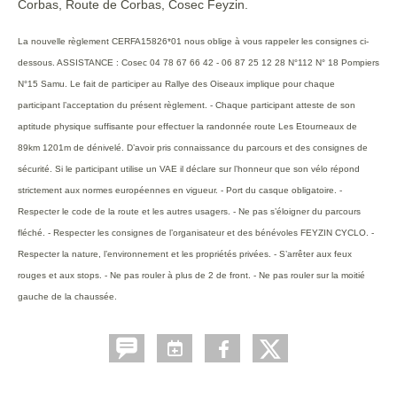
Corbas, Route de Corbas, Cosec Feyzin.
La nouvelle règlement CERFA15826*01 nous oblige à vous rappeler les consignes ci-
dessous. ASSISTANCE : Cosec 04 78 67 66 42 - 06 87 25 12 28 N°112 N° 18 Pompiers
N°15 Samu. Le fait de participer au Rallye des Oiseaux implique pour chaque
participant l’acceptation du présent règlement. - Chaque participant atteste de son
aptitude physique suffisante pour effectuer la randonnée route Les Etourneaux de
89km 1201m de dénivelé. D’avoir pris connaissance du parcours et des consignes de
sécurité. Si le participant utilise un VAE il déclare sur l’honneur que son vélo répond
strictement aux normes européennes en vigueur. - Port du casque obligatoire. -
Respecter le code de la route et les autres usagers. - Ne pas s’éloigner du parcours
fléché. - Respecter les consignes de l’organisateur et des bénévoles FEYZIN CYCLO. -
Respecter la nature, l’environnement et les propriétés privées. - S’arrêter aux feux
rouges et aux stops. - Ne pas rouler à plus de 2 de front. - Ne pas rouler sur la moitié
gauche de la chaussée.