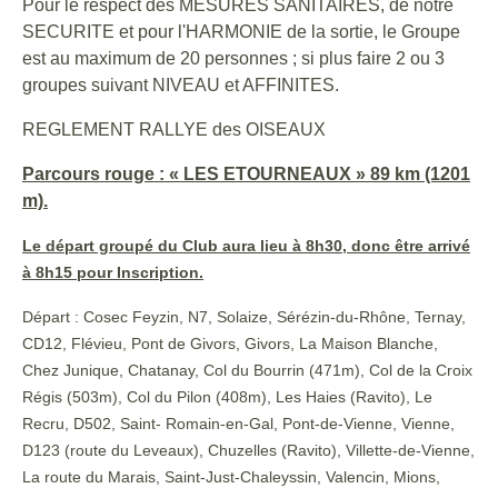
Pour le respect des MESURES SANITAIRES, de notre
SECURITE et pour l'HARMONIE de la sortie, le Groupe
est au maximum de 20 personnes ; si plus faire 2 ou 3
groupes suivant NIVEAU et AFFINITES.
REGLEMENT RALLYE des OISEAUX
Parcours rouge : « LES ETOURNEAUX » 89 km (1201
m).
Le départ groupé du Club aura lieu à 8h30, donc être arrivé
à 8h15 pour Inscription.
Départ : Cosec Feyzin, N7, Solaize, Sérézin-du-Rhône, Ternay,
CD12, Flévieu, Pont de Givors, Givors, La Maison Blanche,
Chez Junique, Chatanay, Col du Bourrin (471m), Col de la Croix
Régis (503m), Col du Pilon (408m), Les Haies (Ravito), Le
Recru, D502, Saint- Romain-en-Gal, Pont-de-Vienne, Vienne,
D123 (route du Leveaux), Chuzelles (Ravito), Villette-de-Vienne,
La route du Marais, Saint-Just-Chaleyssin, Valencin, Mions,