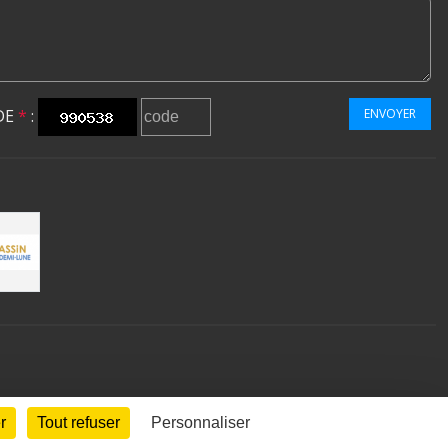
DE
*
:
ENVOYER
r
Tout refuser
Personnaliser