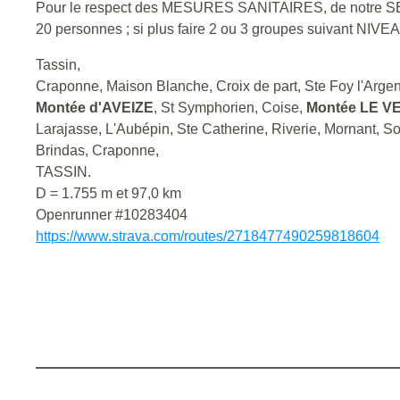
Pour le respect des MESURES SANITAIRES, de notre SE
20 personnes ; si plus faire 2 ou 3 groupes suivant NIV
Tassin,
Craponne, Maison Blanche, Croix de part, Ste Foy l'Argen
Montée d'AVEIZE
, St Symphorien, Coise,
Montée LE 
Larajasse, L'Aubépin, Ste Catherine, Riverie, Mornant, S
Brindas, Craponne,
TASSIN.
D = 1.755 m et 97,0 km
Openrunner #10283404
https://www.strava.com/routes/2718477490259818604