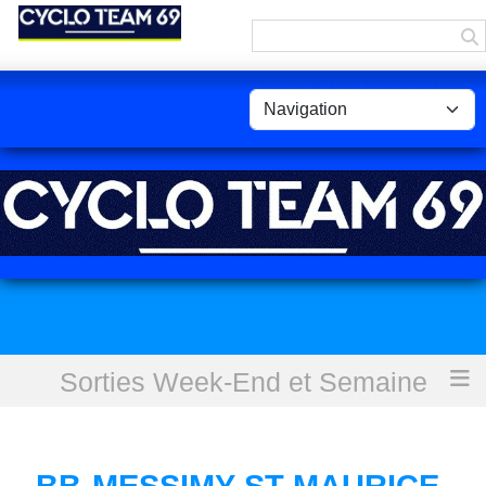
Panneau de gestion des cookies
Sorties Week-End et Semaine
Accueil
BB-Messimy-St Maurice-Tartaras-Givors - 75,4 km
BB-MESSIMY-ST MAURICE-