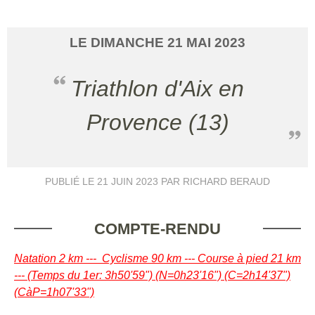
LE
DIMANCHE
21
MAI
2023
Triathlon d'Aix en
Provence (13)
PUBLIÉ LE
21 JUIN 2023
PAR RICHARD BERAUD
COMPTE-RENDU
Natation 2 km --- Cyclisme 90 km --- Course à pied 21 km
--- (Temps du 1er: 3h50'59") (N=0h23'16") (C=2h14'37")
(CàP=1h07'33")