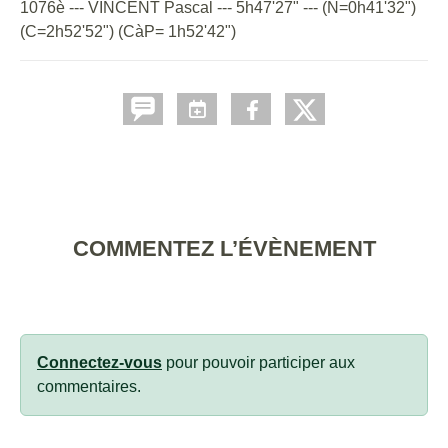
1076è --- VINCENT Pascal --- 5h47'27" --- (N=0h41'32")
(C=2h52'52") (CàP= 1h52'42")
COMMENTEZ L’ÉVÈNEMENT
Connectez-vous
pour pouvoir participer aux
commentaires.