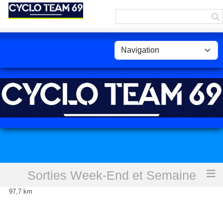
Panneau de gestion des cookies
Sorties Week-End et Semaine
Accueil
BB-Dénicé-SalleArbui-Col St Bonnet-Cruizon-Rivolet -
97,7 km