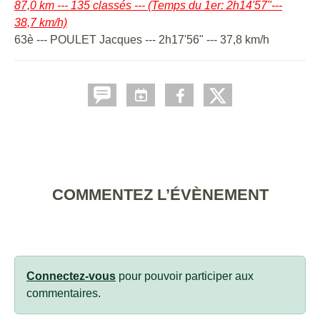
87,0 km --- 135 classés --- (Temps du 1er: 2h14'57"---
38,7 km/h)
63è --- POULET Jacques --- 2h17'56" --- 37,8 km/h
COMMENTEZ L’ÉVÈNEMENT
Connectez-vous
pour pouvoir participer aux
commentaires.