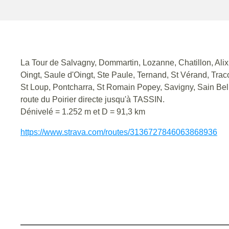
La Tour de Salvagny, Dommartin, Lozanne, Chatillon, Alix
Oingt, Saule d'Oingt, Ste Paule, Ternand, St Vérand, Trac
St Loup, Pontcharra, St Romain Popey, Savigny, Sain Bel
route du Poirier directe jusqu'à TASSIN.
Dénivelé = 1.252 m et D = 91,3 km
https://www.strava.com/routes/3136727846063868936