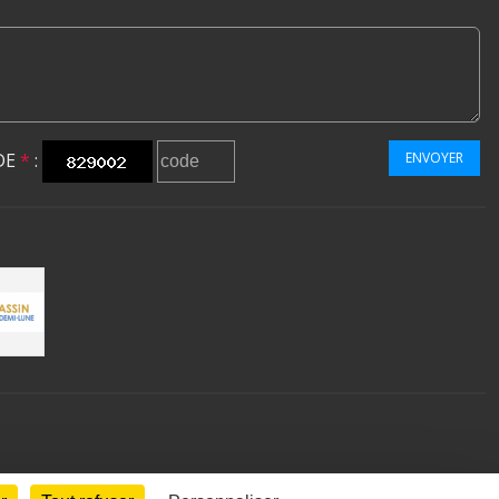
DE
*
:
ENVOYER