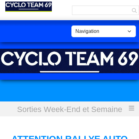
Panneau de gestion des cookies
Sorties Week-End et Semaine
Accueil
ATTENTION RALLYE AUTO CHARBONNIERES
ATTENTION RALLYE AUTO