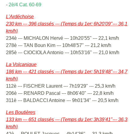
-
2è/4 Cat. 60-69
L'Ardéchoise
230 km --- 396 classés --- (Temps du 1er: 6h20'09"--- 36,1
km/h)
234è --- MICHALON Hervé --- 10h20'55" --- 22,1 km/h
278è --- TAN Boun Kim --- 10h48'57" --- 21,2 km/h
285è --- CIOCIOLA Antonio --- 10h53'16" --- 21,0 km/h
La Volcanique
186 km --- 421 classés --- (Temps du 1er: 5h19'48"--- 34,7
km/h)
112è --- FISCHER Laurent --- 7h19'29" --- 25,3 km/h
206è --- RENARD Pascal --- 8h06'40" --- 22,8 km/h
311è --- BALDACCI Antoine --- 9h01'34" --- 20,5 km/h
Les Boutières
133 km --- 651 classés --- (Temps du 1er: 3h39'41"--- 36,3
km/h)
42è --- POULET Jacques --- 4h14'36" --- 31,3 km/h ---