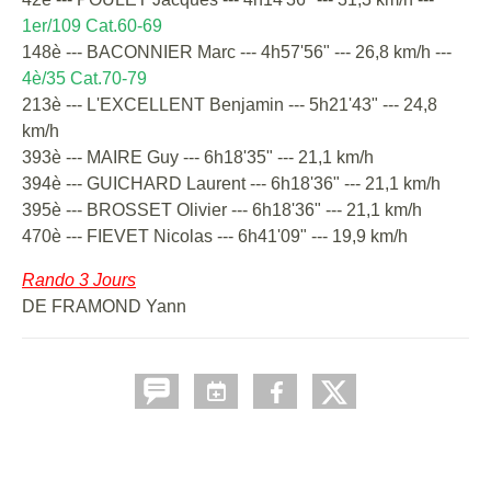
1er/109 Cat.60-69
148è --- BACONNIER Marc --- 4h57'56" --- 26,8 km/h ---
4è/35 Cat.70-79
213è --- L'EXCELLENT Benjamin --- 5h21'43" --- 24,8
km/h
393è --- MAIRE Guy --- 6h18'35" --- 21,1 km/h
394è --- GUICHARD Laurent --- 6h18'36" --- 21,1 km/h
395è --- BROSSET Olivier --- 6h18'36" --- 21,1 km/h
470è --- FIEVET Nicolas --- 6h41'09" --- 19,9 km/h
Rando 3 Jours
DE FRAMOND Yann